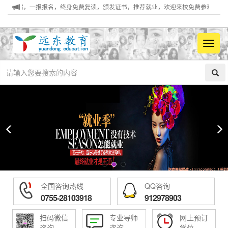
住宿，一报报名，终身免费复读，颁发证书，推荐就业，欢迎来校免费参观！电话：0755
菜
单
全国咨询热线
QQ咨询
0755-28103918
912978903
扫码微信
专业导师
网上预订
咨询
咨询
学位