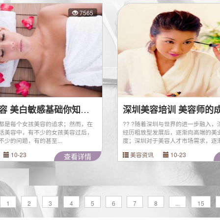
7565
深圳学美容 美白敏感基础你知多少
深圳美容培训 美容师的
都是每个女孩美容的追求；然而，在
?? ?随着深圳与世界的进一步融入，
活美容中，有不少的女孩美容过后，
经历粗放型发展后，逐渐向高端的美
少的问题，有的甚至...
度；深圳对于美容人才市场需求，逐渐.
10-23
美容资讯
10-23
查看详情
1
2
3
4
5
6
7
8
...
15