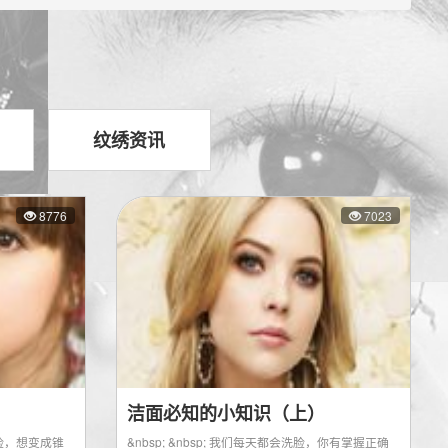
纹绣资讯
8776
7023
洁面必知的小知识（上）
包包脸，想变成锥
&nbsp; &nbsp; 我们每天都会洗脸，你有掌握正确