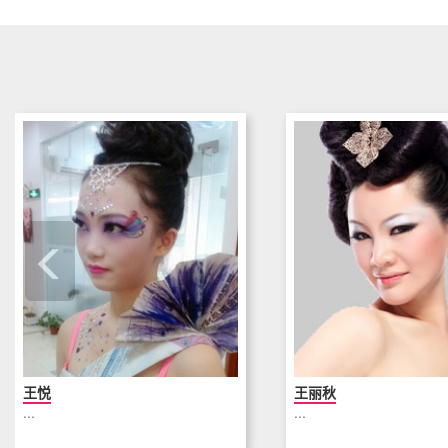
王悦
王丽秋
...
...