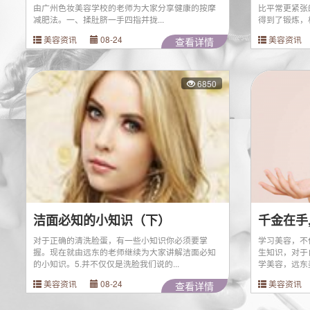
由广州色妆美容学校的老师为大家分享健康的按摩
比平常更紧张
减肥法。一、揉肚脐一手四指并拢...
得到了锻炼，相
美容资讯
08-24
美容资讯
查看详情
6850
洁面必知的小知识（下）
对于正确的清洗脸蛋，有一些小知识你必须要掌
学习美容，不
握。现在就由远东的老师继续为大家讲解洁面必知
生知识，对于
的小知识。5.并不仅仅是洗脸我们说的...
学美容，远东美
美容资讯
08-24
美容资讯
查看详情