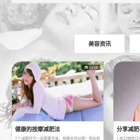
美容资讯
8238
健康的按摩减肥法
分享减肥
? ? 减肥并不一定需要节食，按摩也可以哦！现在就
1.吹口哨吹