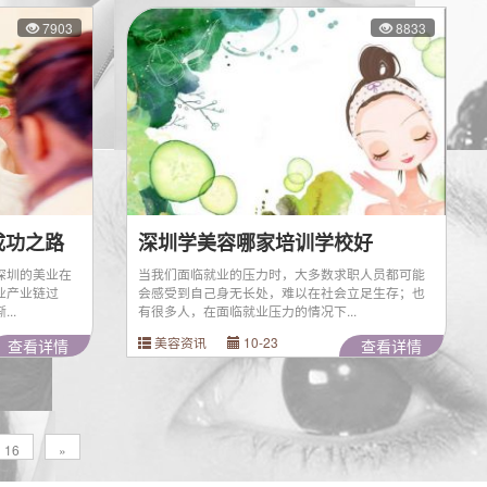
7903
8833
成功之路
深圳学美容哪家培训学校好
深圳的美业在
当我们面临就业的压力时，大多数求职人员都可能
业产业链过
会感受到自己身无长处，难以在社会立足生存；也
..
有很多人，在面临就业压力的情况下...
美容资讯
10-23
查看详情
查看详情
16
»