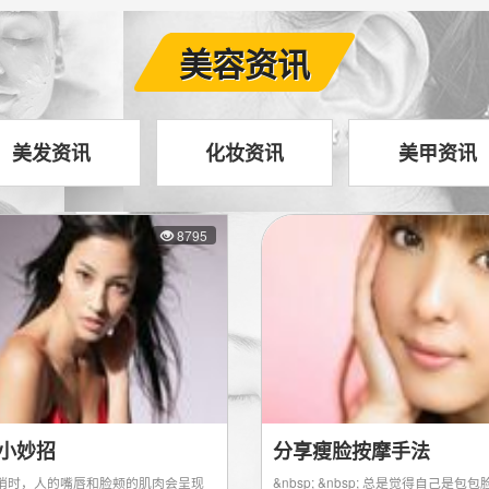
美容资讯
美发资讯
化妆资讯
美甲资讯
8795
小妙招
分享瘦脸按摩手法
口哨时，人的嘴唇和脸颊的肌肉会呈现
&nbsp; &nbsp; 总是觉得自己是