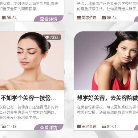
的状态，平时说话活动不到的肌肉也
子脸，那就由广州色妆美容学校的老
当于全面的面部按摩...
的瘦脸按摩手法，让你拥有迷人锥子..
08-24
美容资讯
08-24
查看详情
7332
千金在手,不如学个美容一技傍身，走遍天下都不愁
仅自己有一技傍身，还懂得很多的养
在美容培训学校，可以更加系统的学
自己的养生也是有非常大的帮助的。
教美容实操，还会系统的教美容理论
容美发化妆培训学校...
11-18
美容资讯
01-01
查看详情