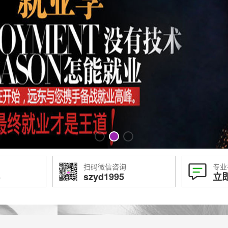
扫码微信咨询
专业
3
szyd1995
立