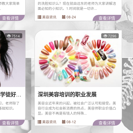
师教大家简单
的洗脸知识么？现在就由远东的老师为大家讲解洁
.
面必知的小知识。1.时间就是一切许...
美容资讯
08-24
查看详情
查看详情
7514
7296
想学好美容，去美容院做学徒好还是去美容培训学校好呢？
深圳美容培训的职业发展
习，老师除了
美容业近年来的兴起，被社会广泛认可和接受。美
基础知识。
容行业成为社会新消费的热点，美容师职业价值凸
显。美容不再是有钱人的特殊...
美容资讯
08-12
查看详情
查看详情