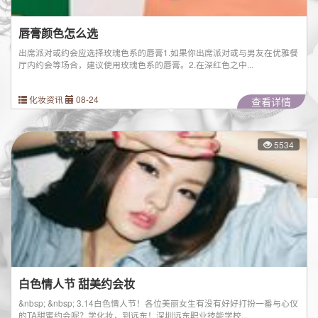
唇膏颜色怎么选
出席派对或约会应选择玫瑰色系的唇膏1.如果你出席派对或与男友在优雅餐
厅内约会等场合，建议使用玫瑰色系的唇膏。2.在深红色之中...
化妆资讯
08-24
查看详情
5534
白色情人节 甜美约会妆
&nbsp; &nbsp; 3.14白色情人节！各位美丽女生有没有好好打扮一番与心仪
的TA甜蜜约会呢？学化妆，到远东！深圳远东职业技能学校...