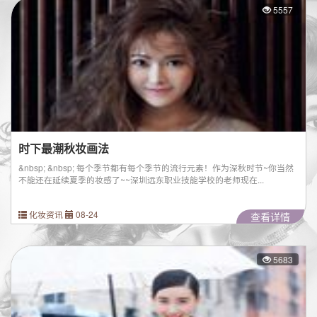
5557
时下最潮秋妆画法
&nbsp; &nbsp; 每个季节都有每个季节的流行元素！作为深秋时节~你当然
不能还在延续夏季的妆感了~~深圳远东职业技能学校的老师现在...
化妆资讯
08-24
查看详情
5683