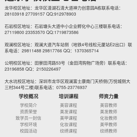
龙华校区地址：龙华区清湖石清大道神力创意园A栋联系电话：
28103918 27709157 QQ:912978903
石岩校区地址：石岩塘头大道中小企业孵化中心三楼联系电话：
27119800 23353570 QQ:1719873586
观澜校区地址：观澜大道汽车站侧（地铁4号线松元厦站E2出口）联
系电话：29811488 29817766 QQ：1370365714
公明校区地址：田寮田湾路53号（金田湾购物广场旁）联系电话：
23196858 QQ：2150226497
大水坑校区地址：深圳市龙华区观澜富士康南门天桥侧(万悦城侧大
三村344号二楼)联系电话：0755-23776937
学校概况
培训课程
师资力量
学校简介
美容课程
美容教师
资质荣誉
美发课程
美发教师
致学员一封信
美甲课程
化妆教师
学校环境
化妆课程
美甲教师
校园活动
纹绣课程
纹绣教师