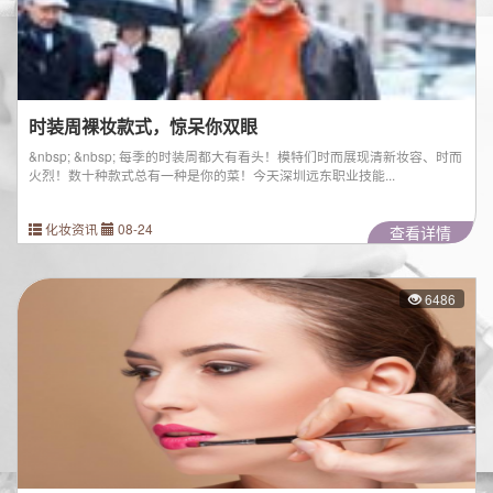
时装周裸妆款式，惊呆你双眼
&nbsp; &nbsp; 每季的时装周都大有看头！模特们时而展现清新妆容、时而
火烈！数十种款式总有一种是你的菜！今天深圳远东职业技能...
化妆资讯
08-24
查看详情
6486