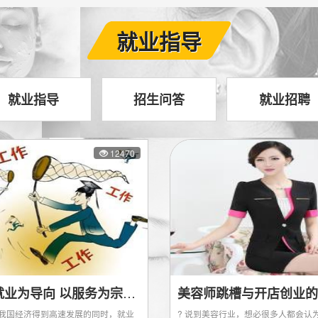
就业指导
就业指导
招生问答
就业招聘
12470
关于“以就业为导向 以服务为宗旨”办学方针
美容师跳槽与开店创业的
我国经济得到高速发展的同时，就业
? 说到美容行业，想必很多人都会认