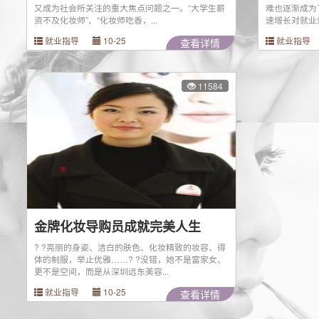
又成为社会所关注的重大焦点问题之一。“大学生薪
难也逐渐成为
资不及化妆师”、“化妆师吃香，...
速增长对就业素
就业指导
10-25
就业指导
查看详情
11584
金牌化妆导购员成就完美人生
? ?亮丽的身姿、洁白的肤色、化妆精致的妆容、得
体的制服，举止优雅……? ?没错，她不是富家女、
更不是空间，而是从深圳远东美容...
就业指导
10-25
查看详情