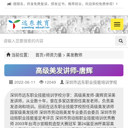
一报报名，终身免费复读，颁发证书，推荐就业，欢迎来校免费参观！电话：0755-28
菜
单
当前位置：
首页
>
师资力量
>
美发教师
高级美发讲师-唐辉
2022-06-11
12049
深圳市远东职业技能培训学校
深圳市远东职业技能培训学校分享：高级美发师-唐辉资深美
发讲师，从业数十年，曾在多家店里担任美发老师，负责美
发咨询和培训。目前在远东职业技能学校担任高级美发讲师
国家级美发技师 深圳市劳动局美发专业委员会委员 深圳市劳
动局职业技能鉴定考评员 深圳市劳动局职业技能培训优秀教
师 2003年台湾沙宣精剪造型大赛冠军 第24届亚洲杯美容美