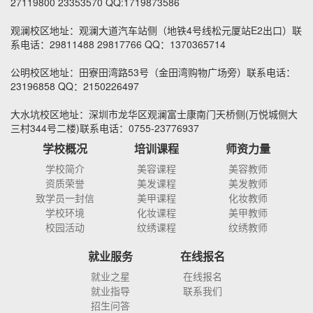
27119800 23353570 QQ:1719873586
观澜校区地址：观澜大道汽车站侧（地铁4号线松元厦站E2出口）联
系电话：29811488 29817766 QQ：1370365714
公明校区地址：田寮田湾路53号（金田湾购物广场旁）联系电话：
23196858 QQ：2150226497
大水坑校区地址：深圳市龙华区观澜富士康南门天桥侧(万悦城侧大
三村344号二楼)联系电话：0755-23776937
学校概况
培训课程
师资力量
学校简介
美容课程
美容教师
资质荣誉
美发课程
美发教师
致学员一封信
美甲课程
化妆教师
学校环境
化妆课程
美甲教师
校园活动
纹绣课程
纹绣教师
就业服务
在线报名
就业之星
在线报名
就业指导
联系我们
招生问答